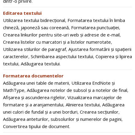
dintr-o privire
.
Editarea textului
Utilizarea textului bidirecțional
,
Formatarea textului în limba
chineză, japoneză sau coreeană
,
Formatarea punctuației
,
Crearea linkurilor pentru site-uri web și adrese de e-mail
,
Crearea listelor cu marcatori și a listelor numerotate
,
Utilizarea stilurilor de paragraf
,
Ajustarea formatării și spațierii
caracterelor
,
Schimbarea aspectului textului
,
Copierea și lipirea
textului
,
Adăugarea textului
.
Formatarea documentelor
Adăugarea unei table de materii
,
Utilizarea EndNote și
MathType
,
Adăugarea notelor de subsol și a notelor de final
,
Afișarea și ascunderea riglelor
,
Vizualizarea marcajelor de
formatare și a aranjamentului
,
Alinierea textului
,
Adăugarea
unei culori de fundal și a unei borduri
,
Crearea secțiunilor
,
Adăugarea anteturilor, subsolurilor și numerelor de pagini
,
Convertirea tipului de document
.