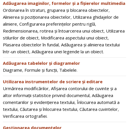
Adăugarea imaginilor, formelor și a fișierelor multimedia
Ordonarea în straturi, gruparea și blocarea obiectelor
,
Alinierea și poziționarea obiectelor
,
Utilizarea ghidajelor de
aliniere
,
Configurarea preferințelor pentru riglă
,
Redimensionarea, rotirea și întoarcerea unui obiect
,
Utilizarea
stilurilor de obiect
,
Modificarea aspectului unui obiect
,
Plasarea obiectelor în fundal
,
Adăugarea și alinierea textului
într-un obiect
,
Adăugarea unei legende la un obiect
.
Adăugarea tabelelor și diagramelor
Diagrame
,
Formule și funcții
,
Tabelele
.
Utilizarea instrumentelor de scriere și editare
Urmărirea modificărilor
,
Afișarea contorului de cuvinte și a
altor informații statistice privind documentul
,
Adăugarea
comentariilor şi evidenţierea textului
,
Înlocuirea automată a
textului
,
Căutarea și înlocuirea textului
,
Căutarea cuvintelor
,
Verificarea ortografiei
.
Gestionarea documentelor