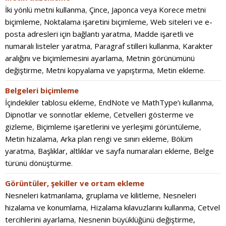
İki yönlü metni kullanma
,
Çince, Japonca veya Korece metni
biçimleme
,
Noktalama işaretini biçimleme
,
Web siteleri ve e-
posta adresleri için bağlantı yaratma
,
Madde işaretli ve
numaralı listeler yaratma
,
Paragraf stilleri kullanma
,
Karakter
aralığını ve biçimlemesini ayarlama
,
Metnin görünümünü
değiştirme
,
Metni kopyalama ve yapıştırma
,
Metin ekleme
.
Belgeleri biçimleme
İçindekiler tablosu ekleme
,
EndNote ve MathType’ı kullanma
,
Dipnotlar ve sonnotlar ekleme
,
Cetvelleri gösterme ve
gizleme
,
Biçimleme işaretlerini ve yerleşimi görüntüleme
,
Metin hizalama
,
Arka plan rengi ve sınırı ekleme
,
Bölüm
yaratma
,
Başlıklar, altlıklar ve sayfa numaraları ekleme
,
Belge
türünü dönüştürme
.
Görüntüler, şekiller ve ortam ekleme
Nesneleri katmanlama, gruplama ve kilitleme
,
Nesneleri
hizalama ve konumlama
,
Hizalama kılavuzlarını kullanma
,
Cetvel
tercihlerini ayarlama
,
Nesnenin büyüklüğünü değiştirme,